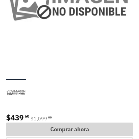
$
439
60
00
$
1,099
Comprar ahora