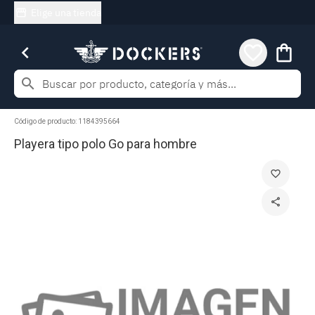
Elige una tienda
chevron_left
favorite_border
shopping_bag
search
Código de producto:
1184395664
Playera tipo polo Go para hombre
favorite_border
share