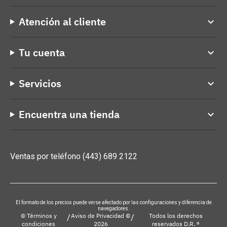
Atención al cliente
keyboard_arrow_down
Tu cuenta
keyboard_arrow_down
Servicios
keyboard_arrow_down
Encuentra una tienda
keyboard_arrow_down
Ventas por teléfono
(443) 689 2122
El formato de los precios puede verse afectado por las configuraciones y diferencia de
navegadores.
© Términos y
Aviso de Privacidad ©
Todos los derechos
/
/
condiciones
2026
reservados D.R. ®